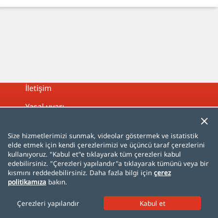
İletişim
Yasal uyarı
Gizlilik politikası
Size hizmetlerimizi sunmak, videolar göstermek ve istatistik
Çerez politikası
elde etmek için kendi çerezlerimizi ve üçüncü taraf çerezlerini
kullanıyoruz. "Kabul et"e tıklayarak tüm çerezleri kabul
Site haritası
edebilirsiniz. "Çerezleri yapılandır"a tıklayarak tümünü veya bir
kısmını reddedebilirsiniz. Daha fazla bilgi için
çerez
politikamıza
bakın.
Español
English
Français
Deutsch
Italiano
Português
čeština
dansk
Nederlands
Çerezleri yapılandır
norsk
polski
română
svenska
中文
日本語
한국어
Türkçe
AlhambraDeGranada.org
InSpain.org