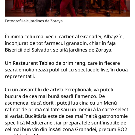
Fotografii ale Jardines de Zoraya .
În inima celui mai vechi cartier al Granadei, Albayzín,
înconjurat de tot farmecul granadin, chiar în fața
Bisericii del Salvador, se află Jardines de Zoraya.
Un Restaurant Tablao de prim rang, care în fiecare
seară emoționează publicul cu spectacole live, în două
reprezentații.
Cu un ansamblu de artiști excepționali, vă puteți
bucura de cea mai bună seară flamenco. De
asemenea, dacă doriți, puteți lua cina cu un Menú
rafinat de primă calitate sau un meniu à la carte select
și variat. Bucătăria este de cea mai înaltă gastronomie
specifică Mediteranei, iar preparatele sunt însoțite de
cel mai bun vin din însăși zona Granadei, precum BO2