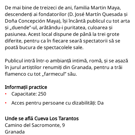
De mai bine de treizeci de ani, familia Martin Maya,
descendenți ai fondatorilor (D. José Martín Quesada și
Doña Concepción Maya), își încântă publicul cu tot arta
și „duende”-ul, arătându-i puritatea, culoarea și
pasiunea. Acest local dispune de până la trei grote
diferite, pentru ca în fiecare seară spectatorii să se
poată bucura de spectacolele sale.
Publicul intră într-o ambianță intimă, romă, și se așază
în jurul artiștilor renumiți din Granada, pentru a trăi
flamenco cu tot „farmecul” său.
Informații practice
Capacitate: 250
Acces pentru persoane cu dizabilități: Da
Unde se află Cueva Los Tarantos
Camino del Sacromonte, 9
Granada