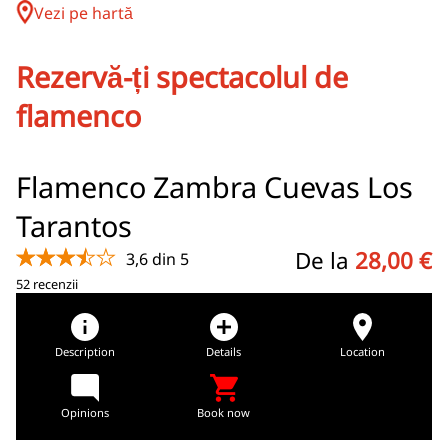
Vezi pe hartă
Rezervă-ți spectacolul de
flamenco
Flamenco Zambra Cuevas Los
Tarantos
★★★★★
De la
28,00 €
3,6 din 5
52 recenzii