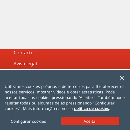
Contacto
Aviso legal
Política de Privacidade
Política de cookies
Utilizamos cookies próprias e de terceiros para lhe oferecer os
nossos serviços, mostrar vídeos e obter estatísticas. Pode
Mapa do site
aceitar todas as cookies pressionando "Aceitar". Também pode
rejeitar todas ou algumas delas pressionando "Configurar
cookies". Mais informação na nossa
política de cookies
.
Español
English
Français
Deutsch
Italiano
Português
čeština
dansk
Nederlands
Configurar cookies
norsk
polski
română
svenska
中文
日本語
한국어
Türkçe
AlhambraDeGranada.org
InSpain.org