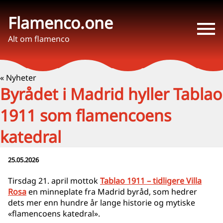
Flamenco.one
Alt om flamenco
« Nyheter
Byrådet i Madrid hyller Tablao
1911 som flamencoens
katedral
25.05.2026
Tirsdag 21. april mottok
Tablao 1911 – tidligere Villa
Rosa
en minneplate fra Madrid byråd, som hedrer
dets mer enn hundre år lange historie og mytiske
«flamencoens katedral».