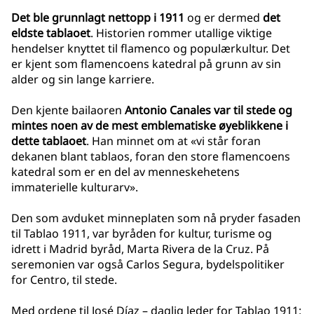
Det ble grunnlagt nettopp i 1911
og er dermed
det
eldste tablaoet
. Historien rommer utallige viktige
hendelser knyttet til flamenco og populærkultur. Det
er kjent som flamencoens katedral på grunn av sin
alder og sin lange karriere.
Den kjente bailaoren
Antonio Canales
var til stede og
mintes noen av de mest emblematiske øyeblikkene i
dette tablaoet
. Han minnet om at «vi står foran
dekanen blant tablaos, foran den store flamencoens
katedral som er en del av menneskehetens
immaterielle kulturarv».
Den som avduket minneplaten som nå pryder fasaden
til Tablao 1911, var byråden for kultur, turisme og
idrett i Madrid byråd, Marta Rivera de la Cruz. På
seremonien var også Carlos Segura, bydelspolitiker
for Centro, til stede.
Med ordene til José Díaz – daglig leder for Tablao 1911: