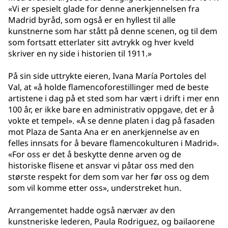
«Vi er spesielt glade for denne anerkjennelsen fra
Madrid byråd, som også er en hyllest til alle
kunstnerne som har stått på denne scenen, og til dem
som fortsatt etterlater sitt avtrykk og hver kveld
skriver en ny side i historien til 1911.»
På sin side uttrykte eieren, Ivana María Portoles del
Val, at «å holde flamencoforestillinger med de beste
artistene i dag på et sted som har vært i drift i mer enn
100 år, er ikke bare en administrativ oppgave, det er å
vokte et tempel». «Å se denne platen i dag på fasaden
mot Plaza de Santa Ana er en anerkjennelse av en
felles innsats for å bevare flamencokulturen i Madrid».
«For oss er det å beskytte denne arven og de
historiske flisene et ansvar vi påtar oss med den
største respekt for dem som var her før oss og dem
som vil komme etter oss», understreket hun.
Arrangementet hadde også nærvær av den
kunstneriske lederen, Paula Rodriguez, og bailaorene