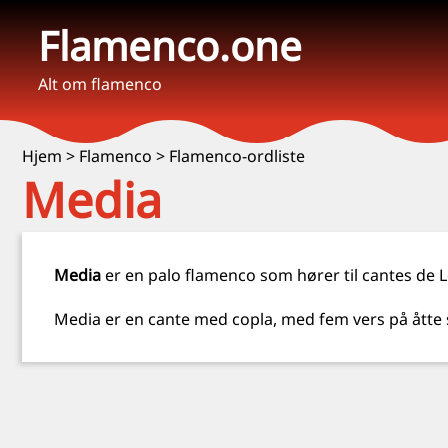
Flamenco.one
Alt om flamenco
Hjem
>
Flamenco
>
Flamenco-ordliste
Media
Media
er en palo flamenco som hører til cantes d
Media er en cante med copla, med fem vers på åtte st