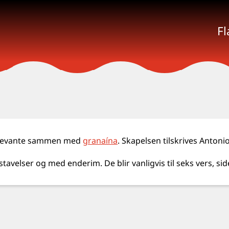
F
e Levante sammen med
granaína
. Skapelsen tilskrives Antoni
avelser og med enderim. De blir vanligvis til seks vers, side