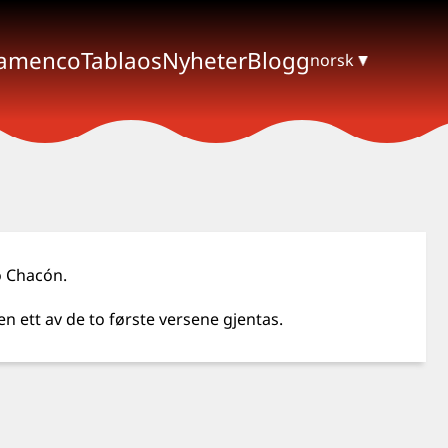
lamenco
Tablaos
Nyheter
Blogg
norsk
o Chacón.
n ett av de to første versene gjentas.