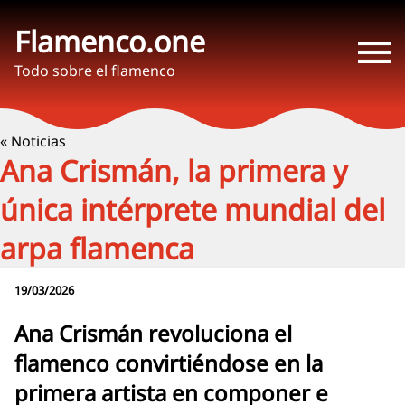
Flamenco.one
Todo sobre el flamenco
« Noticias
Ana Crismán, la primera y
única intérprete mundial del
arpa flamenca
19/03/2026
Ana Crismán revoluciona el
flamenco convirtiéndose en la
primera artista en componer e