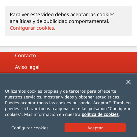
Para ver este vídeo debes aceptar las cookies
analíticas y de publicidad comportamental.
Configurar cookies
.
Contacto
Aviso legal
Política de privacidad
Política de cookies
Utilizamos cookies propias y de terceros para ofrecerte
nuestros servicios, mostrar vídeos y obtener estadísticas.
Mapa web
Puedes aceptar todas las cookies pulsando "Aceptar". También
puedes rechazar todas o algunas de ellas pulsando "Configurar
cookies". Más información en nuestra
política de cookies
.
Español
English
Français
Deutsch
Italiano
Português
čeština
dansk
Nederlands
Configurar cookies
norsk
polski
română
svenska
中文
日本語
한국어
Türkçe
AlhambraDeGranada.org
InSpain.org